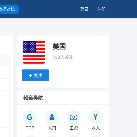
数据对比
登录
注册
美国
753人关注
关注
频道导航
GDP
人口
工资
收入