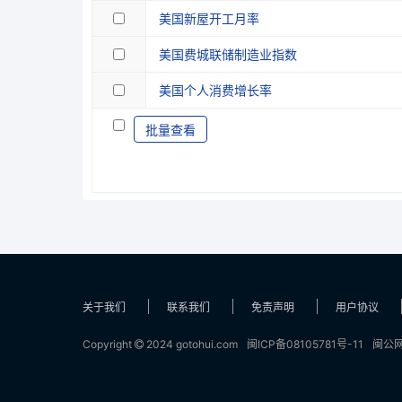
美国新屋开工月率
美国费城联储制造业指数
美国个人消费增长率
批量查看
关于我们
联系我们
免责声明
用户协议
Copyright
2024 gotohui.com
闽ICP备08105781号-11
闽公网