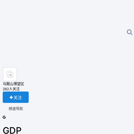
马鞍山博望区
262人关注
关注
频道导航
GDP