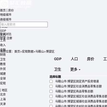
首页
|
房价
地级城市
县级城市
|
数据
GDP
数据对比
人口
登录
注册
工资
收入
金融
当前位置：
首页
>
宏观数据
>
马鞍山
>
博望区
财政
GDP
人口
房价
工
卫生
教育
外贸
卫生
更多
城建
选择
标题
全球
马鞍山市:博望区固定资产投资增速
宏观
马鞍山市:博望区社会消费品零售总额
|
地区
马鞍山市:博望区商品零售总额
北京
马鞍山市:博望区城区社会消费品零售总
上海
马鞍山市:博望区城镇社会消费品零售总
天津
马鞍山市:博望区农村社会消费品零售总