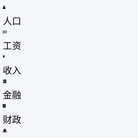
人口
工资
收入
金融
财政