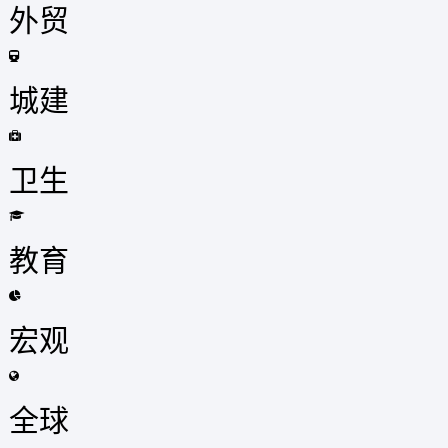
外贸
城建
卫生
教育
宏观
全球