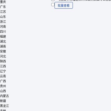
重庆
批量查看
广东
江苏
山东
浙江
河南
四川
福建
湖北
湖南
安徽
河北
陕西
江西
辽宁
云南
广西
贵州
山西
内蒙古
新疆
黑龙江
吉林