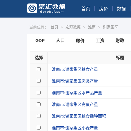
首页
|
房价
|
数据
|
当前位置：
首页
>
宏观数据
>
淮南
>
谢家集区
GDP
人口
房价
工资
财政
选择
标题
淮南市:谢家集区粮食产量
淮南市:谢家集区肉类产量
淮南市:谢家集区水产品产量
淮南市:谢家集区禽蛋产量
淮南市:谢家集区粮食播种面积
淮南市:谢家集区小麦产量