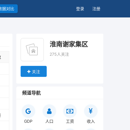
数据对比
登录
注册
淮南谢家集区
275人关注
位
关注
频道导航
顷
GDP
人口
工资
收入