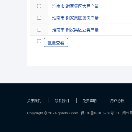
淮南市:谢家集区大豆产量
淮南市:谢家集区禽肉产量
淮南市:谢家集区豆类产量
批量查看
关于我们
联系我们
免责声明
用户协议
Copyright
2024 gotohui.com
闽ICP备08105781号-11
闽公网