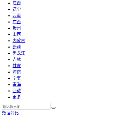
江西
辽宁
云南
广西
贵州
山西
内蒙古
新疆
黑龙江
吉林
甘肃
海南
宁夏
青海
西藏
更多
数据对比