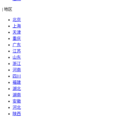
|
地区
北京
上海
天津
重庆
广东
江苏
山东
浙江
河南
四川
福建
湖北
湖南
安徽
河北
陕西