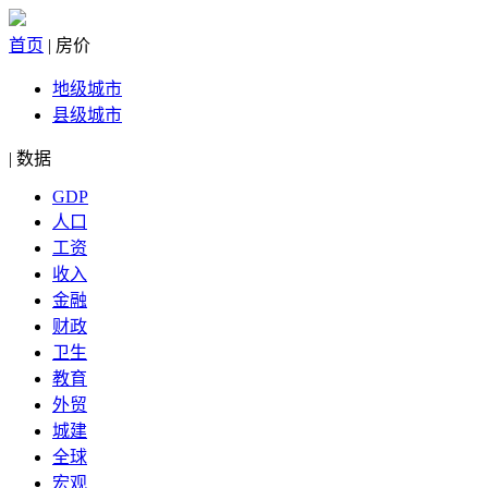
首页
|
房价
地级城市
县级城市
|
数据
GDP
人口
工资
收入
金融
财政
卫生
教育
外贸
城建
全球
宏观