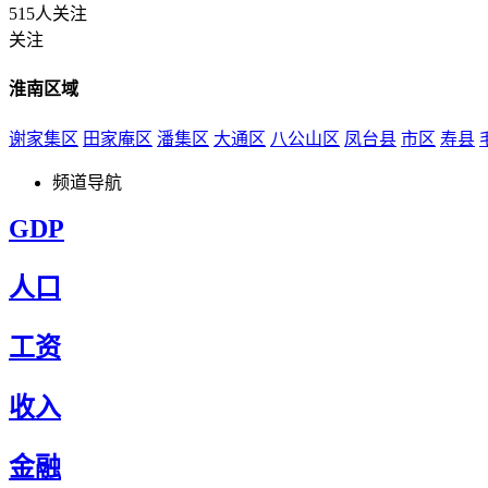
515人关注
关注
淮南区域
谢家集区
田家庵区
潘集区
大通区
八公山区
凤台县
市区
寿县
频道导航
GDP
人口
工资
收入
金融