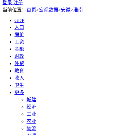
登录
注册
当前位置：
首页
>
宏观数据
>
安徽
>
淮南
GDP
人口
房价
工资
金融
财政
外贸
教育
收入
卫生
更多
城建
经济
工业
农业
物流