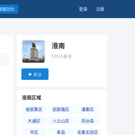
数据对比
登录
注册
淮南
515人关注
关注
淮南区域
谢家集区
田家庵区
潘集区
大通区
八公山区
凤台县
市区
寿县
毛集实验区