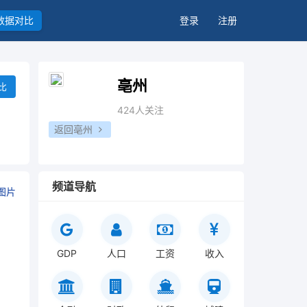
数据对比
登录
注册
亳州
比
424人关注
返回亳州
频道导航
图片
GDP
人口
工资
收入