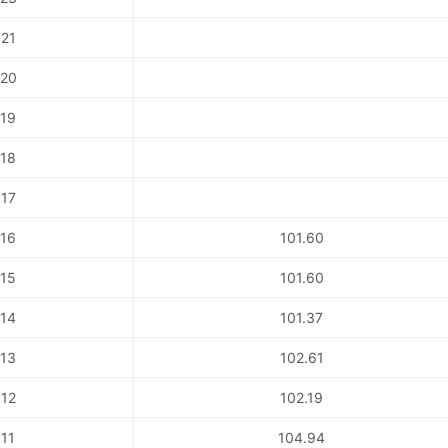
21
20
19
18
17
16
101.60
15
101.60
14
101.37
13
102.61
12
102.19
11
104.94