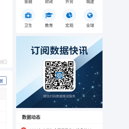
金融
财政
外贸
城建
卫生
教育
宏观
全球
据
数据动态