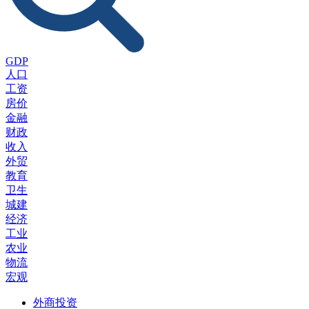
GDP
人口
工资
房价
金融
财政
收入
外贸
教育
卫生
城建
经济
工业
农业
物流
宏观
外商投资