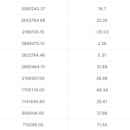
3085243.37
16.7
2643784.68
22.05
2166105.15
-25.03
2889470.15
2.36
2822784.46
5.31
2680464.10
21.88
2199307.00
28.98
1705174.00
49.34
1141830.60
25.61
909006.00
27.98
710296.00
11.34