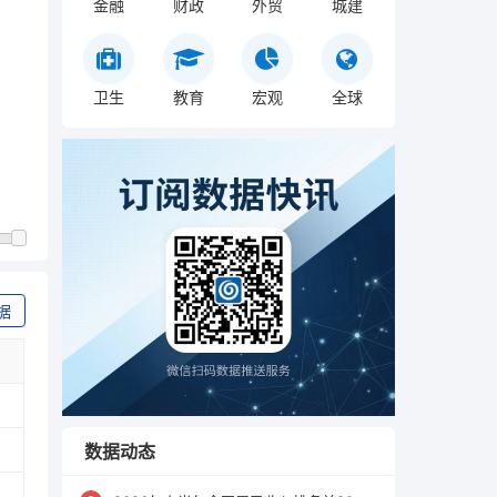
金融
财政
外贸
城建
卫生
教育
宏观
全球
据
数据动态