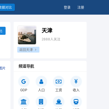
数据对比
登录
注册
天津
比
2888人关注
返回天津
频道导航
图片
GDP
人口
工资
收入