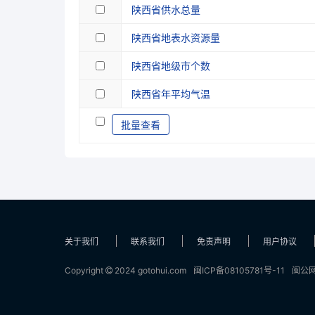
陕西省供水总量
陕西省地表水资源量
陕西省地级市个数
陕西省年平均气温
批量查看
关于我们
联系我们
免责声明
用户协议
Copyright
2024 gotohui.com
闽ICP备08105781号-11
闽公网