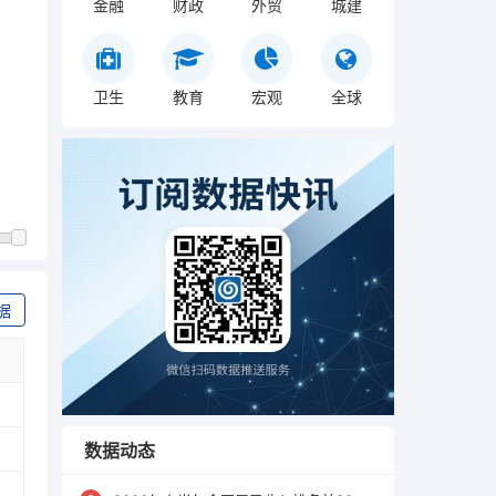
金融
财政
外贸
城建
卫生
教育
宏观
全球
据
数据动态