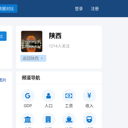
数据对比
登录
注册
陕西
比
1214人关注
返回陕西
频道导航
图片
GDP
人口
工资
收入