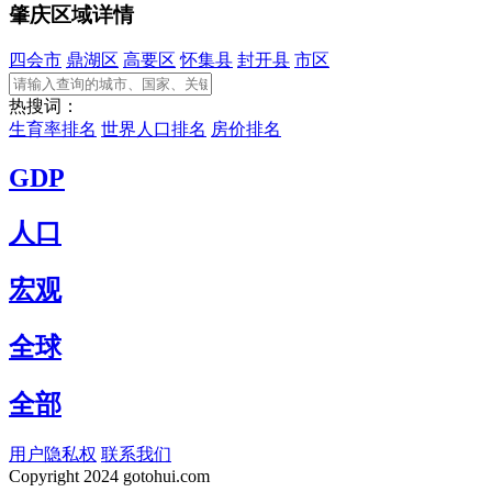
肇庆区域详情
四会市
鼎湖区
高要区
怀集县
封开县
市区
热搜词：
生育率排名
世界人口排名
房价排名
GDP
人口
宏观
全球
全部
用户隐私权
联系我们
Copyright
2024 gotohui.com