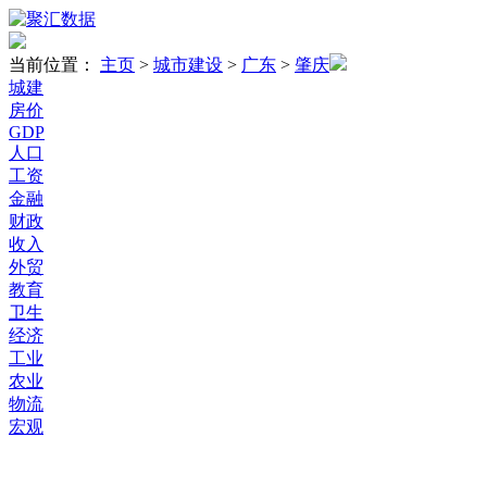
当前位置：
主页
>
城市建设
>
广东
>
肇庆
城建
房价
GDP
人口
工资
金融
财政
收入
外贸
教育
卫生
经济
工业
农业
物流
宏观