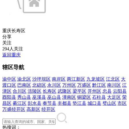
重庆长寿区
分享
关注
294人关注
返回重庆
辖区导航
渝中区
渝北区
沙坪坝区
南岸区
两江新区
九龙坡区
江北区
大
渡口区
巴南区
北碚区
永川区
万州区
万盛区
黔江区
南川区
江
津区
合川区
涪陵区
长寿区
武隆区
梁平区
开州区
忠县
云阳县
酉阳县
秀山县
巫溪县
巫山县
潼南区
铜梁区
石柱县
大足区
荣
昌区
綦江区
彭水县
奉节县
丰都县
垫江县
城口县
璧山区
市区
万盛经开区
高新区
经开区
热搜词：