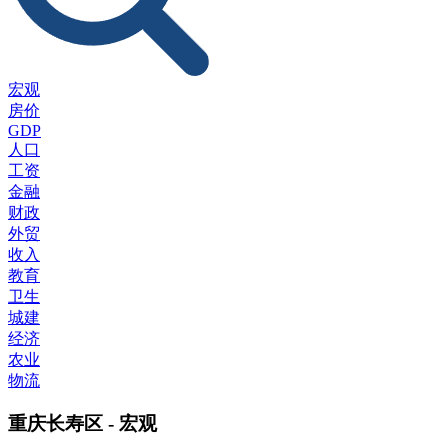
宏观
房价
GDP
人口
工资
金融
财政
外贸
收入
教育
卫生
城建
经济
农业
物流
重庆长寿区 - 宏观