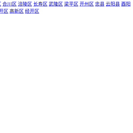
区
合川区
涪陵区
长寿区
武隆区
梁平区
开州区
忠县
云阳县
酉阳
开区
高新区
经开区