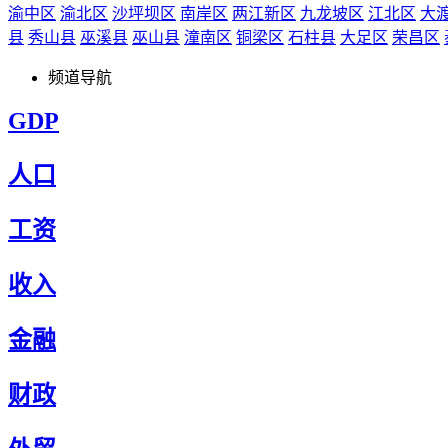
渝中区
渝北区
沙坪坝区
南岸区
两江新区
九龙坡区
江北区
大
县
秀山县
巫溪县
巫山县
潼南区
铜梁区
石柱县
大足区
荣昌区
频道导航
GDP
人口
工资
收入
金融
财政