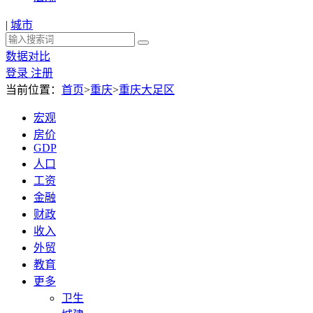
|
城市
数据对比
登录
注册
当前位置：
首页
>
重庆
>
重庆大足区
宏观
房价
GDP
人口
工资
金融
财政
收入
外贸
教育
更多
卫生