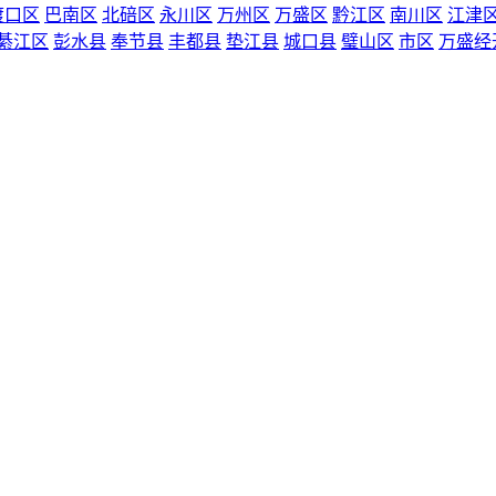
渡口区
巴南区
北碚区
永川区
万州区
万盛区
黔江区
南川区
江津
綦江区
彭水县
奉节县
丰都县
垫江县
城口县
璧山区
市区
万盛经