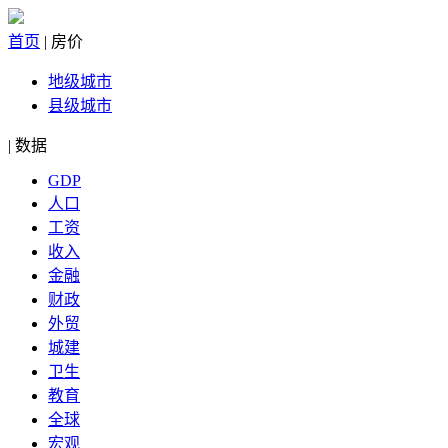
首页
|
房价
地级城市
县级城市
|
数据
GDP
人口
工资
收入
金融
财政
外贸
城建
卫生
教育
全球
宏观