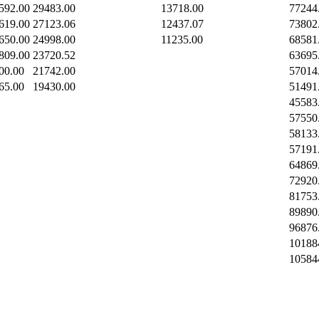
592.00
29483.00
13718.00
77244
619.00
27123.06
12437.07
73802
650.00
24998.00
11235.00
68581
809.00
23720.52
63695
00.00
21742.00
57014
65.00
19430.00
51491
45583
57550
58133
57191
64869
72920
81753
89890
96876
10188
10584