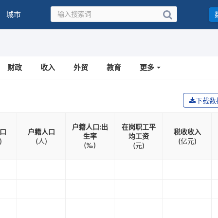
城市
财政
收入
外贸
教育
更多
下载数
户籍人口:出
在岗职工平
口
户籍人口
税收收入
生率
均工资
)
(人)
(亿元)
(‰)
(元)