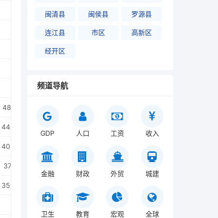
闽清县
闽侯县
罗源县
连江县
市区
高新区
经开区
频道导航
48091.00
54534.00
10014.00
44364.00
54001.00
9740.00
GDP
人口
工资
收入
40835.00
53144.00
9510.00
37617.78
51104.00
9232.00
金融
财政
外贸
城建
35686.00
48983.00
9128.00
46750.00
8543.00
卫生
教育
宏观
全球