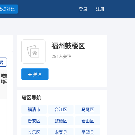
数据对比
登录
注册
福州鼓楼区
291人关注
据
关注
城镇居民人
普通小学在
医疗卫生机
均可支配收
校生数
构床位数
入
(人)
(张)
(元)
辖区导航
福清市
台江区
马尾区
晋安区
鼓楼区
仓山区
长乐区
永泰县
平潭县