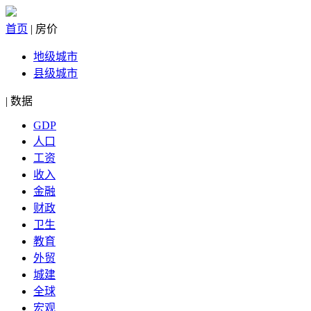
首页
|
房价
地级城市
县级城市
|
数据
GDP
人口
工资
收入
金融
财政
卫生
教育
外贸
城建
全球
宏观