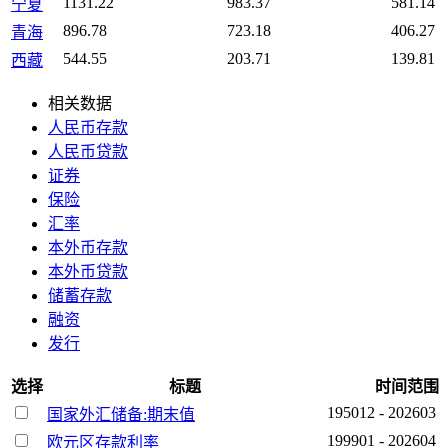
1131.22
983.37
581.14
宁夏
896.78
723.18
406.27
青海
544.55
203.71
139.81
西藏
相关数据
人民币存款
人民币贷款
证券
保险
汇率
本外币存款
本外币贷款
储蓄存款
融资
发行
选择
标题
时间范围
195012 - 202603
国家外汇储备:期末值
199901 - 202604
欧元区存款利率