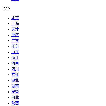
|
地区
北京
上海
天津
重庆
广东
江苏
山东
浙江
河南
四川
福建
湖北
湖南
安徽
河北
陕西