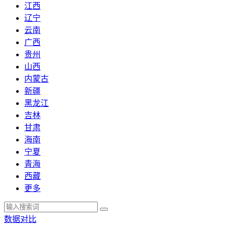
江西
辽宁
云南
广西
贵州
山西
内蒙古
新疆
黑龙江
吉林
甘肃
海南
宁夏
青海
西藏
更多
数据对比