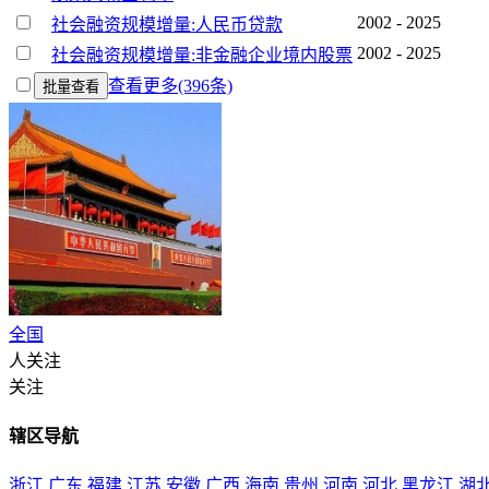
2002 - 2025
社会融资规模增量:人民币贷款
2002 - 2025
社会融资规模增量:非金融企业境内股票
查看更多(396条)
批量查看
全国
人关注
关注
辖区导航
浙江
广东
福建
江苏
安徽
广西
海南
贵州
河南
河北
黑龙江
湖