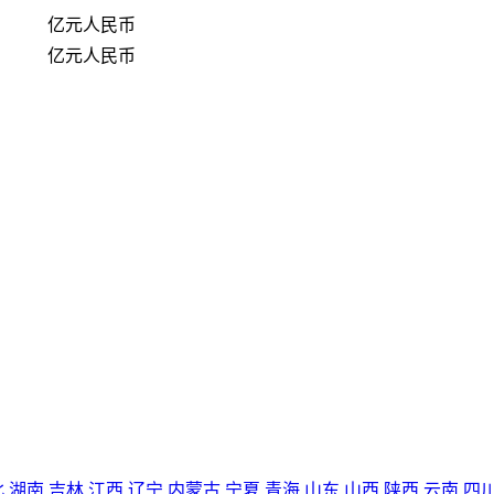
亿元人民币
亿元人民币
北
湖南
吉林
江西
辽宁
内蒙古
宁夏
青海
山东
山西
陕西
云南
四