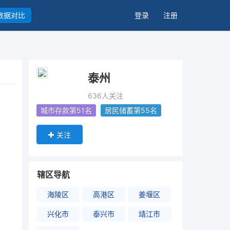
数据对比
登录
注册
泰州
636人关注
城市存款第51名
居民储蓄第55名
关注
辖区导航
海陵区
高港区
姜堰区
兴化市
泰兴市
靖江市