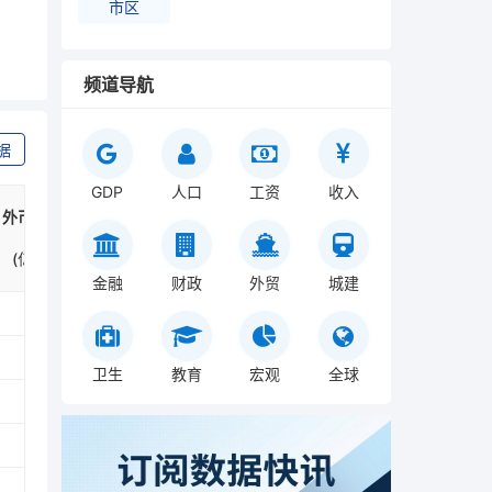
市区
频道导航
据
GDP
人口
工资
收入
外币存款余
外币贷款余
额:境内住户
额
存款
(亿美元)
(亿美元)
金融
财政
外贸
城建
卫生
教育
宏观
全球