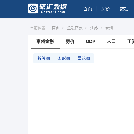
首页
|
房价
|
数据
|
当前位置：
首页
>
金融存款
>
江苏
>
泰州
泰州金融
房价
GDP
人口
工
折线图
条形图
雷达图