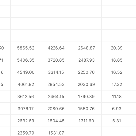
50
5865.52
4226.64
2648.87
20.39
71
5406.35
3720.85
2487.93
18.85
46
4549.00
3314.15
2250.70
16.52
15
4061.82
2854.53
2030.69
17.32
3612.56
2464.15
1790.89
11.18
3076.17
2080.66
1550.76
6.93
2632.69
1804.45
1311.60
6.31
2359.79
1531.07