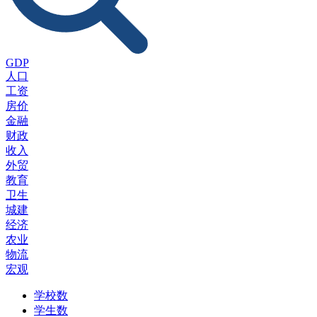
GDP
人口
工资
房价
金融
财政
收入
外贸
教育
卫生
城建
经济
农业
物流
宏观
学校数
学生数