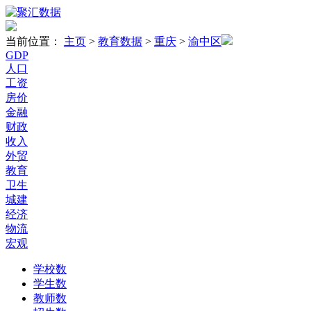
当前位置：
主页
>
教育数据
>
重庆
>
渝中区
GDP
人口
工资
房价
金融
财政
收入
外贸
教育
卫生
城建
经济
物流
宏观
学校数
学生数
教师数