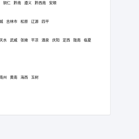
铜仁
黔南
遵义
黔西南
安顺
城
吉林市
松原
辽源
四平
天水
武威
张掖
平凉
酒泉
庆阳
定西
陇南
临夏
南州
黄南
海西
玉树