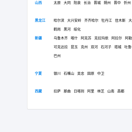
山西
太原
大同
阳泉
长治
晋城
朔州
晋中
忻州
黑龙江
哈尔滨
大兴安岭
齐齐哈尔
牡丹江
佳木斯
大
鹤岗
黑河
绥化
新疆
乌鲁木齐
喀什
阿克苏
克拉玛依
阿拉尔
阿勒
可克达拉
昆玉
克州
双河
石河子
塔城
吐鲁
巴州
宁夏
银川
石嘴山
吴忠
固原
中卫
西藏
拉萨
那曲
日喀则
阿里
林芝
山南
昌都