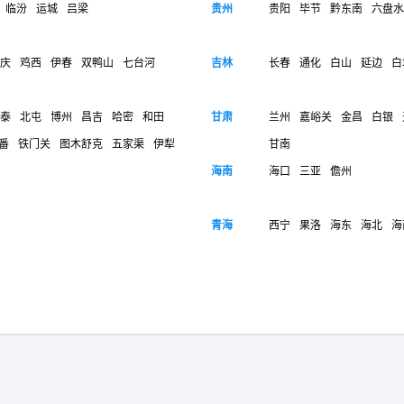
临汾
运城
吕梁
贵州
贵阳
毕节
黔东南
六盘水
庆
鸡西
伊春
双鸭山
七台河
吉林
长春
通化
白山
延边
白
泰
北屯
博州
昌吉
哈密
和田
甘肃
兰州
嘉峪关
金昌
白银
番
铁门关
图木舒克
五家渠
伊犁
甘南
海南
海口
三亚
儋州
青海
西宁
果洛
海东
海北
海