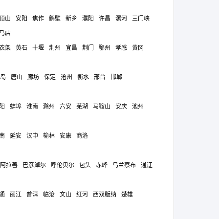
顶山
安阳
焦作
鹤壁
新乡
濮阳
许昌
漯河
三门峡
马店
农架
黄石
十堰
荆州
宜昌
荆门
鄂州
孝感
黄冈
岛
唐山
廊坊
保定
沧州
衡水
邢台
邯郸
阳
蚌埠
淮南
滁州
六安
芜湖
马鞍山
安庆
池州
南
延安
汉中
榆林
安康
商洛
阿拉善
巴彦淖尔
呼伦贝尔
包头
赤峰
乌兰察布
通辽
通
丽江
普洱
临沧
文山
红河
西双版纳
楚雄