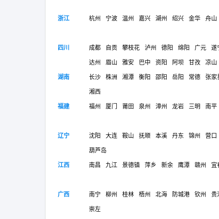
浙江
杭州
宁波
温州
嘉兴
湖州
绍兴
金华
舟山
四川
成都
自贡
攀枝花
泸州
德阳
绵阳
广元
遂
达州
眉山
雅安
巴中
资阳
阿坝
甘孜
凉山
湖南
长沙
株洲
湘潭
衡阳
邵阳
岳阳
常德
张家
湘西
福建
福州
厦门
莆田
泉州
漳州
龙岩
三明
南平
辽宁
沈阳
大连
鞍山
抚顺
本溪
丹东
锦州
营口
葫芦岛
江西
南昌
九江
景德镇
萍乡
新余
鹰潭
赣州
宜
广西
南宁
柳州
桂林
梧州
北海
防城港
钦州
贵
崇左