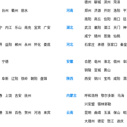
德州
聊城
滨州
菏泽
台州
衢州
丽水
河南
郑州
济源
开封
洛阳
平
南阳
商丘
信阳
周口
驻
宁
内江
乐山
南充
宜宾
广安
湖北
武汉
襄阳
潜江
天门
神
咸宁
随州
恩施
仙桃
界
益阳
郴州
永州
怀化
娄底
河北
石家庄
承德
张家口
秦皇
宁德
安徽
合肥
亳州
淮北
宿州
阜
铜陵
宣城
黄山
阜新
辽阳
铁岭
朝阳
盘锦
陕西
西安
铜川
宝鸡
咸阳
渭
春
上饶
吉安
抚州
内蒙古
呼和浩特
鄂尔多斯
乌海
兴安盟
锡林郭勒
港
玉林
百色
贺州
河池
来宾
云南
昆明
曲靖
玉溪
保山
昭
大理州
德宏
怒江
迪庆