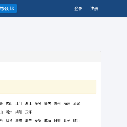
数据对比
登录
注册
关
佛山
江门
湛江
茂名
肇庆
惠州
梅州
汕尾
山
潮州
揭阳
云浮
营
烟台
潍坊
济宁
泰安
威海
日照
莱芜
临沂