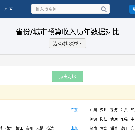
地区
省份/城市预算收入历年数据对比
选择对比类型
点击对比
广东
广州
深圳
珠海
汕头
韶
河源
阳江
清远
东莞
中
城
扬州
镇江
泰州
无锡
宿迁
山东
济南
青岛
淄博
枣庄
东