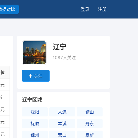
数据对比
登录
注册
辽宁
1087人关注
单位
关注
亿元
%
辽宁区域
万元
沈阳
大连
鞍山
亿元
抚顺
本溪
丹东
万元
锦州
营口
阜新