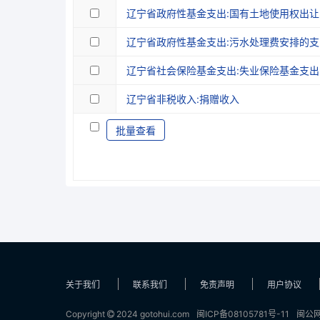
辽宁省政府性基金支出:国有土地使用权出
辽宁省政府性基金支出:污水处理费安排的支
辽宁省社会保险基金支出:失业保险基金支出
辽宁省非税收入:捐赠收入
批量查看
关于我们
联系我们
免责声明
用户协议
Copyright
2024 gotohui.com
闽ICP备08105781号-11
闽公网