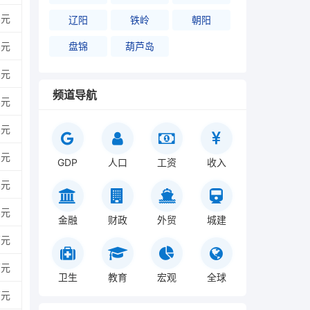
亿元
辽阳
铁岭
朝阳
亿元
盘锦
葫芦岛
亿元
频道导航
亿元
亿元
亿元
GDP
人口
工资
收入
亿元
亿元
金融
财政
外贸
城建
万元
万元
卫生
教育
宏观
全球
万元