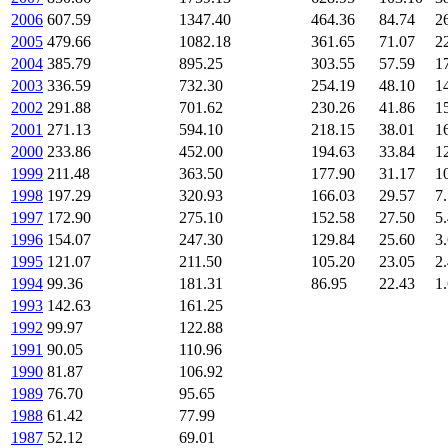
2006
607.59
1347.40
464.36
84.74
2
2005
479.66
1082.18
361.65
71.07
2
2004
385.79
895.25
303.55
57.59
1
2003
336.59
732.30
254.19
48.10
1
2002
291.88
701.62
230.26
41.86
1
2001
271.13
594.10
218.15
38.01
1
2000
233.86
452.00
194.63
33.84
1
1999
211.48
363.50
177.90
31.17
1
1998
197.29
320.93
166.03
29.57
7
1997
172.90
275.10
152.58
27.50
5
1996
154.07
247.30
129.84
25.60
3
1995
121.07
211.50
105.20
23.05
2
1994
99.36
181.31
86.95
22.43
1
1993
142.63
161.25
1992
99.97
122.88
1991
90.05
110.96
1990
81.87
106.92
1989
76.70
95.65
1988
61.42
77.99
1987
52.12
69.01