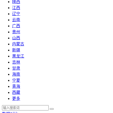
陕西
江西
辽宁
云南
广西
贵州
山西
内蒙古
新疆
黑龙江
吉林
甘肃
海南
宁夏
青海
西藏
更多