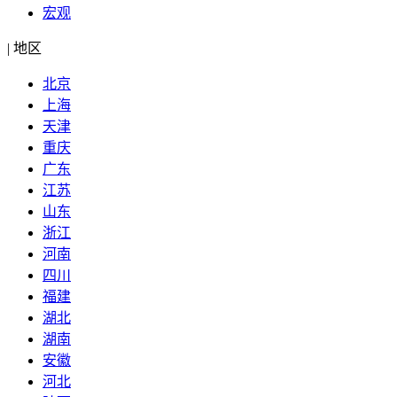
宏观
|
地区
北京
上海
天津
重庆
广东
江苏
山东
浙江
河南
四川
福建
湖北
湖南
安徽
河北