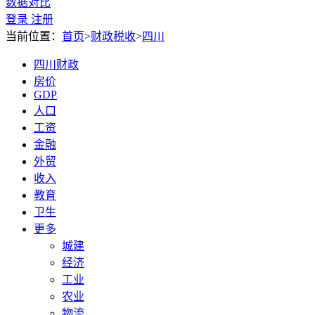
数据对比
登录
注册
当前位置：
首页
>
财政税收
>
四川
四川财政
房价
GDP
人口
工资
金融
外贸
收入
教育
卫生
更多
城建
经济
工业
农业
物流