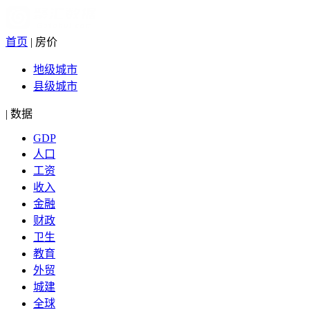
首页
|
房价
地级城市
县级城市
|
数据
GDP
人口
工资
收入
金融
财政
卫生
教育
外贸
城建
全球