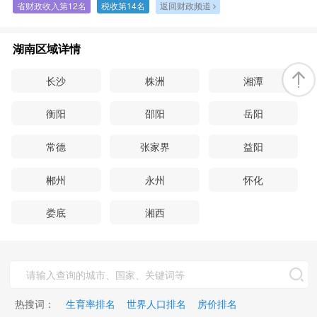
省财政收入第12名
税收第14名
返回财政频道
湖南区域详情
长沙
株洲
湘潭
衡阳
邵阳
岳阳
常德
张家界
益阳
郴州
永州
怀化
娄底
湘西
热搜词：
生育率排名
世界人口排名
房价排名