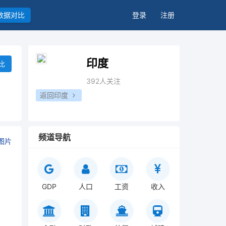
数据对比
登录
注册
印度
比
392人关注
返回印度
频道导航
图片
GDP
人口
工资
收入