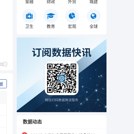
金融
财政
外贸
城建
卫生
教育
宏观
全球
据
数据动态