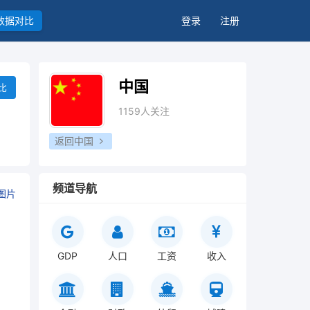
数据对比
登录
注册
中国
比
1159人关注
返回中国
频道导航
图片
GDP
人口
工资
收入