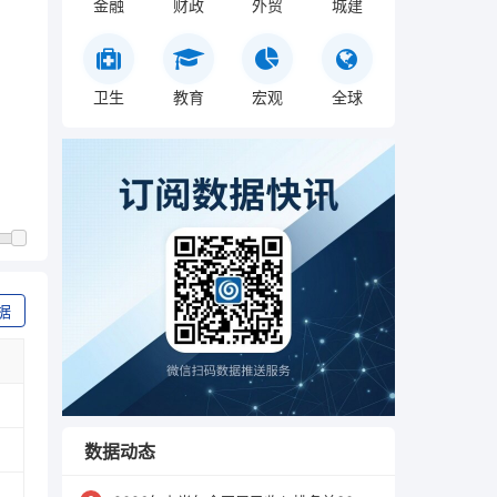
金融
财政
外贸
城建
卫生
教育
宏观
全球
据
数据动态