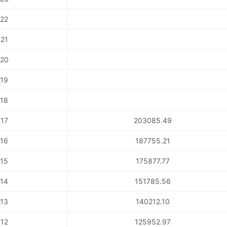
22
21
20
19
18
17
203085.49
16
187755.21
15
175877.77
14
151785.56
13
140212.10
12
125952.97