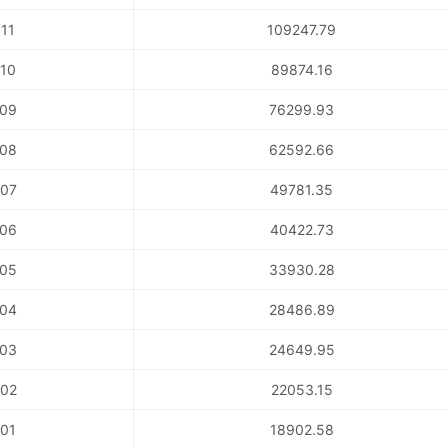
11
109247.79
10
89874.16
09
76299.93
08
62592.66
07
49781.35
06
40422.73
05
33930.28
04
28486.89
03
24649.95
02
22053.15
01
18902.58