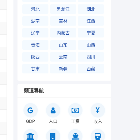
河北
黑龙江
湖北
湖南
吉林
江西
辽宁
内蒙古
宁夏
青海
山东
山西
陕西
云南
四川
甘肃
新疆
西藏
频道导航
GDP
人口
工资
收入