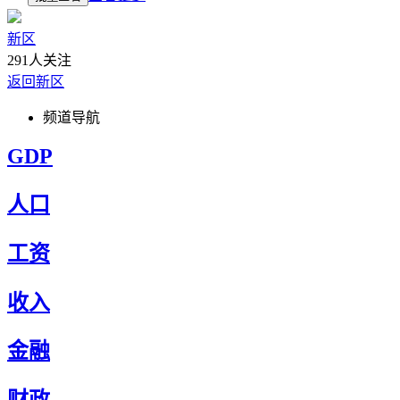
新区
291人关注
返回新区
频道导航
GDP
人口
工资
收入
金融