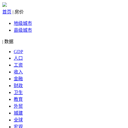
首页
|
房价
地级城市
县级城市
|
数据
GDP
人口
工资
收入
金融
财政
卫生
教育
外贸
城建
全球
宏观