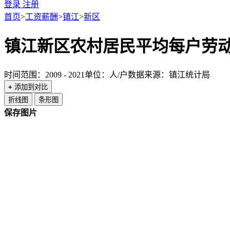
登录
注册
首页
>
工资薪酬
>
镇江
>
新区
镇江新区农村居民平均每户劳
时间范围：2009 - 2021
单位：人/户
数据来源：镇江统计局
+
添加到对比
折线图
条形图
保存图片