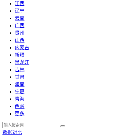
江西
辽宁
云南
广西
贵州
山西
内蒙古
新疆
黑龙江
吉林
甘肃
海南
宁夏
青海
西藏
更多
数据对比