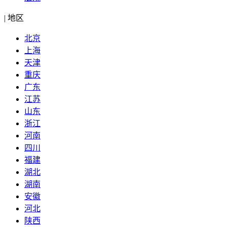
|
地区
北京
上海
天津
重庆
广东
江苏
山东
浙江
河南
四川
福建
湖北
湖南
安徽
河北
陕西