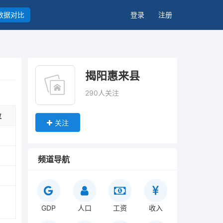
数据对比
登录
注册
揭阳惠来县
290人关注
位
关注
频道导航
GDP
人口
工资
收入