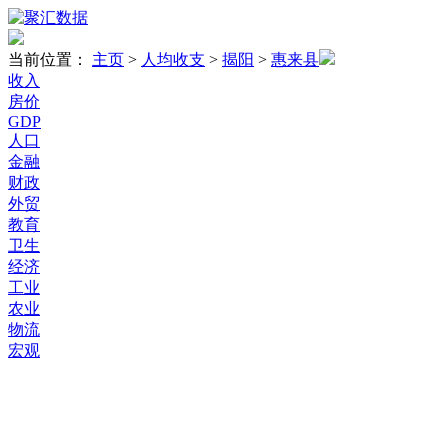
当前位置：
主页
>
人均收支
>
揭阳
>
惠来县
收入
房价
GDP
人口
金融
财政
外贸
教育
卫生
经济
工业
农业
物流
宏观