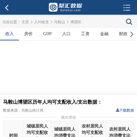
>
>
>
当前位置：
主页
人均收支
马鞍山
博望区
收入
房价
GDP
人口
工资
金融
财政
马鞍山博望区历年人均可支配收入/支出数据：
数据来源：马鞍山统计局
下载数据
横向滑动
城镇居民人
农村居民人
城镇居民人
农村居民人
均可支配收
均可支配收
时间
均消费支出
均消费支出