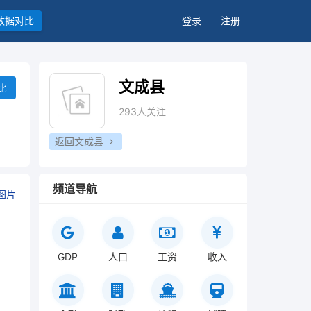
数据对比
登录
注册
文成县
比
293人关注
返回文成县
频道导航
图片
GDP
人口
工资
收入