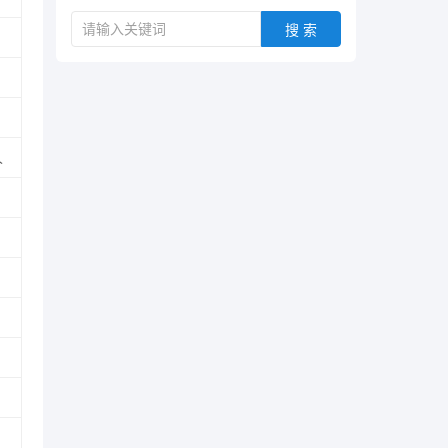
搜 索
人