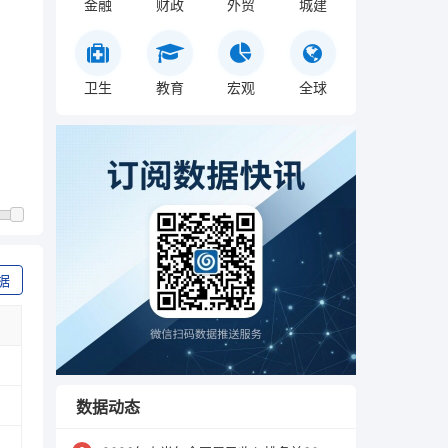
金融
财政
外贸
城建
卫生
教育
宏观
全球
据
数据动态