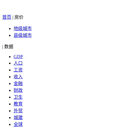
首页
|
房价
地级城市
县级城市
|
数据
GDP
人口
工资
收入
金融
财政
卫生
教育
外贸
城建
全球