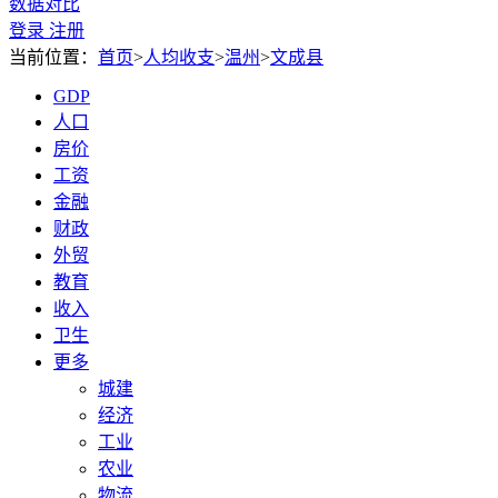
数据对比
登录
注册
当前位置：
首页
>
人均收支
>
温州
>
文成县
GDP
人口
房价
工资
金融
财政
外贸
教育
收入
卫生
更多
城建
经济
工业
农业
物流