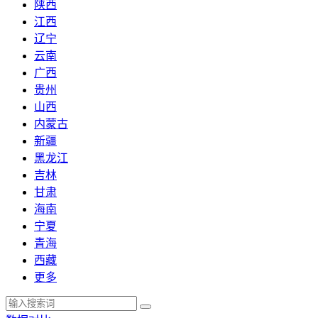
陕西
江西
辽宁
云南
广西
贵州
山西
内蒙古
新疆
黑龙江
吉林
甘肃
海南
宁夏
青海
西藏
更多