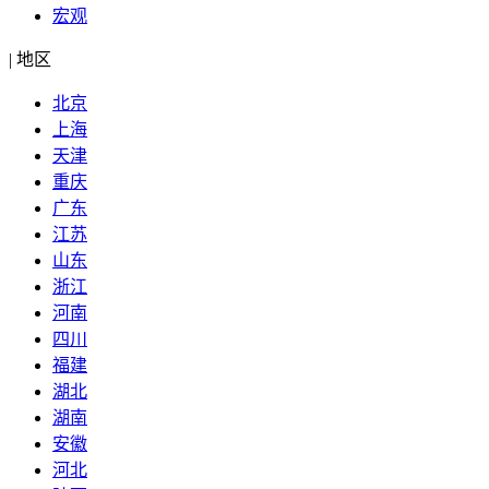
宏观
|
地区
北京
上海
天津
重庆
广东
江苏
山东
浙江
河南
四川
福建
湖北
湖南
安徽
河北