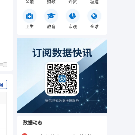
金融
财政
外贸
城建
卫生
教育
宏观
全球
据
数据动态