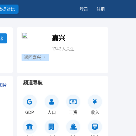
数据对比
登录
注册
嘉兴
比
1743人关注
返回嘉兴
频道导航
图片
GDP
人口
工资
收入