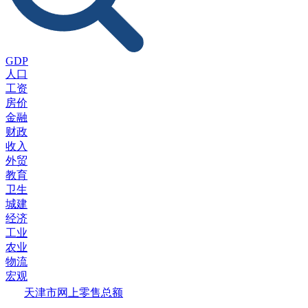
GDP
人口
工资
房价
金融
财政
收入
外贸
教育
卫生
城建
经济
工业
农业
物流
宏观
天津市网上零售总额