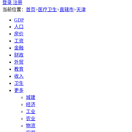
登录
注册
当前位置：
首页
>
医疗卫生
>
直辖市
>
天津
GDP
人口
房价
工资
金融
财政
外贸
教育
收入
卫生
更多
城建
经济
工业
农业
物流