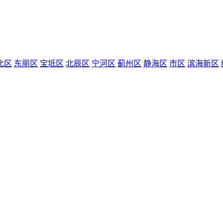
北区
东丽区
宝坻区
北辰区
宁河区
蓟州区
静海区
市区
滨海新区