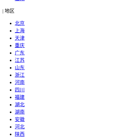
|
地区
北京
上海
天津
重庆
广东
江苏
山东
浙江
河南
四川
福建
湖北
湖南
安徽
河北
陕西