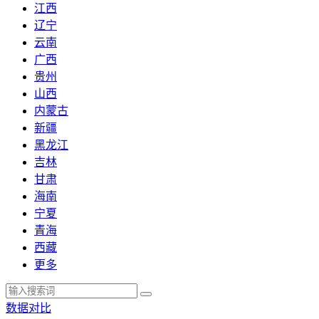
江西
辽宁
云南
广西
贵州
山西
内蒙古
新疆
黑龙江
吉林
甘肃
海南
宁夏
青海
西藏
更多
数据对比