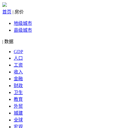
首页
|
房价
地级城市
县级城市
|
数据
GDP
人口
工资
收入
金融
财政
卫生
教育
外贸
城建
全球
宏观