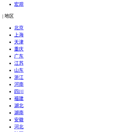
宏观
|
地区
北京
上海
天津
重庆
广东
江苏
山东
浙江
河南
四川
福建
湖北
湖南
安徽
河北