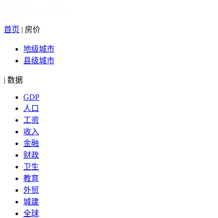
首页
|
房价
地级城市
县级城市
|
数据
GDP
人口
工资
收入
金融
财政
卫生
教育
外贸
城建
全球