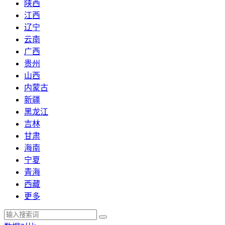
陕西
江西
辽宁
云南
广西
贵州
山西
内蒙古
新疆
黑龙江
吉林
甘肃
海南
宁夏
青海
西藏
更多