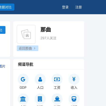
数据对比
登录
注册
那曲
比
297人关注
返回那曲
频道导航
图片
GDP
人口
工资
收入