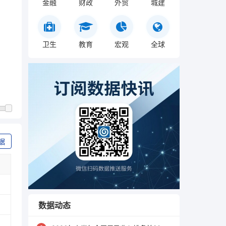
金融
财政
外贸
城建
卫生
教育
宏观
全球
据
数据动态