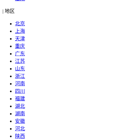
|
地区
北京
上海
天津
重庆
广东
江苏
山东
浙江
河南
四川
福建
湖北
湖南
安徽
河北
陕西