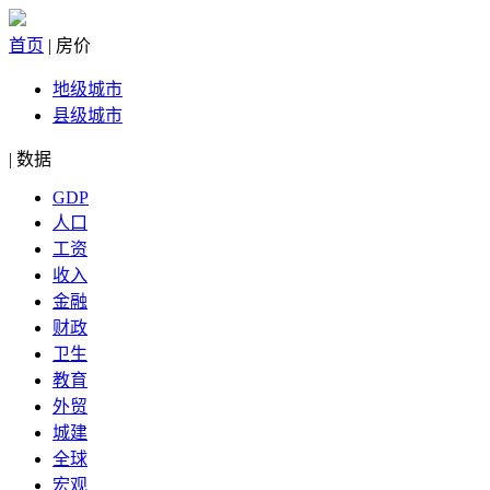
首页
|
房价
地级城市
县级城市
|
数据
GDP
人口
工资
收入
金融
财政
卫生
教育
外贸
城建
全球
宏观