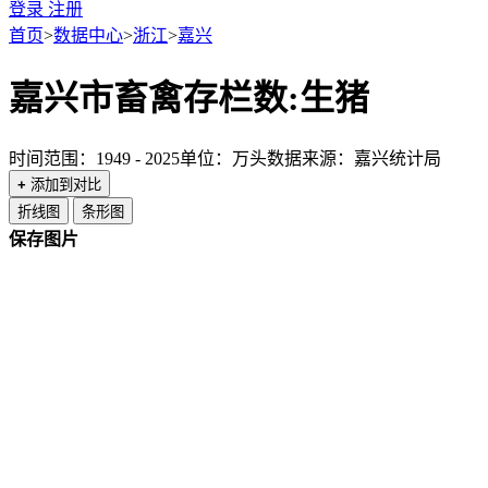
登录
注册
首页
>
数据中心
>
浙江
>
嘉兴
嘉兴市畜禽存栏数:生猪
时间范围：1949 - 2025
单位：万头
数据来源：嘉兴统计局
+
添加到对比
折线图
条形图
保存图片