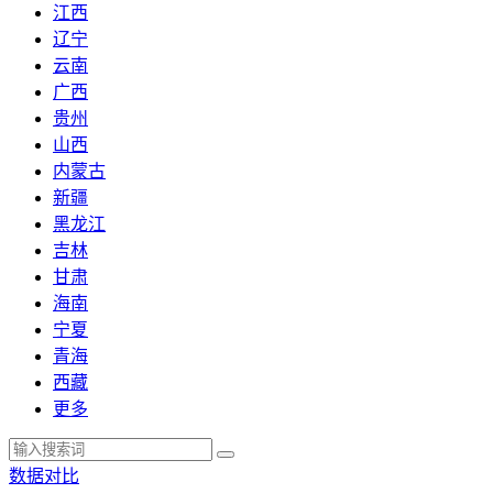
江西
辽宁
云南
广西
贵州
山西
内蒙古
新疆
黑龙江
吉林
甘肃
海南
宁夏
青海
西藏
更多
数据对比