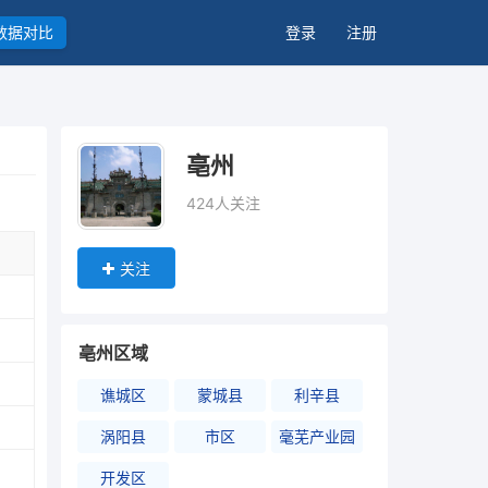
数据对比
登录
注册
亳州
424人关注
关注
亳州区域
谯城区
蒙城县
利辛县
涡阳县
市区
毫芜产业园
开发区