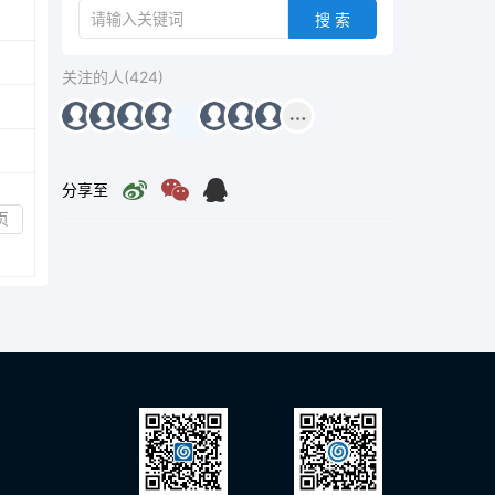
搜 索
关注的人(424)
分享至
页