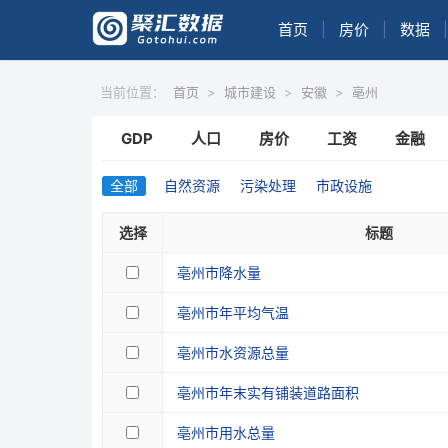
首页
|
房价
|
数据
|
当前位置：
首页
>
城市建设
>
安徽
>
亳州
GDP
人口
房价
工资
金融
全部
自然资源
污染处理
市政设施
选择
标题
亳州市降水量
亳州市年平均气温
亳州市水资源总量
亳州市年末实有铺装道路面积
亳州市用水总量