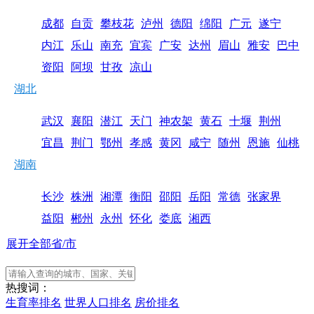
成都
自贡
攀枝花
泸州
德阳
绵阳
广元
遂宁
内江
乐山
南充
宜宾
广安
达州
眉山
雅安
巴中
资阳
阿坝
甘孜
凉山
湖北
武汉
襄阳
潜江
天门
神农架
黄石
十堰
荆州
宜昌
荆门
鄂州
孝感
黄冈
咸宁
随州
恩施
仙桃
湖南
长沙
株洲
湘潭
衡阳
邵阳
岳阳
常德
张家界
益阳
郴州
永州
怀化
娄底
湘西
展开全部省/市
热搜词：
生育率排名
世界人口排名
房价排名