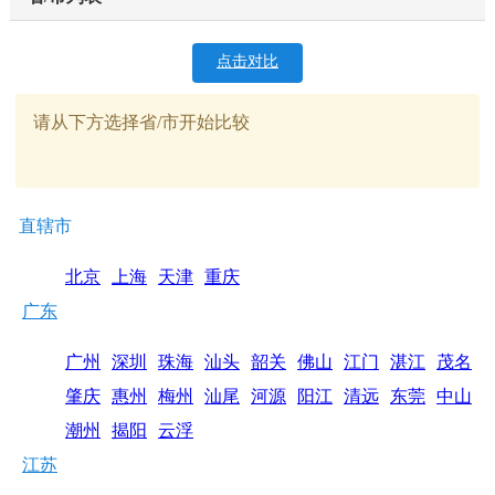
点击对比
请从下方选择省/市开始比较
直辖市
北京
上海
天津
重庆
广东
广州
深圳
珠海
汕头
韶关
佛山
江门
湛江
茂名
肇庆
惠州
梅州
汕尾
河源
阳江
清远
东莞
中山
潮州
揭阳
云浮
江苏