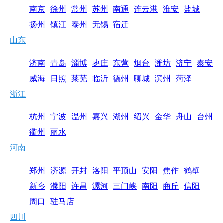
南京
徐州
常州
苏州
南通
连云港
淮安
盐城
扬州
镇江
泰州
无锡
宿迁
山东
济南
青岛
淄博
枣庄
东营
烟台
潍坊
济宁
泰安
威海
日照
莱芜
临沂
德州
聊城
滨州
菏泽
浙江
杭州
宁波
温州
嘉兴
湖州
绍兴
金华
舟山
台州
衢州
丽水
河南
郑州
济源
开封
洛阳
平顶山
安阳
焦作
鹤壁
新乡
濮阳
许昌
漯河
三门峡
南阳
商丘
信阳
周口
驻马店
四川