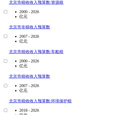
北京市税收收入预算数:资源税
2000 - 2026
亿元
北京市非税收入预算数
2007 - 2026
亿元
北京市税收收入预算数:车船税
2000 - 2026
亿元
北京市税收收入预算数
2007 - 2026
亿元
北京市税收收入预算数:环境保护税
2018 - 2026