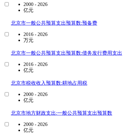
2000 - 2026
亿元
北京市一般公共预算支出预算数:预备费
2016 - 2026
万元
北京市一般公共预算支出预算数:债务发行费用支出
2016 - 2026
亿元
北京市税收收入预算数:耕地占用税
2000 - 2026
亿元
北京市地方财政支出:一般公共预算支出预算数
2000 - 2026
亿元