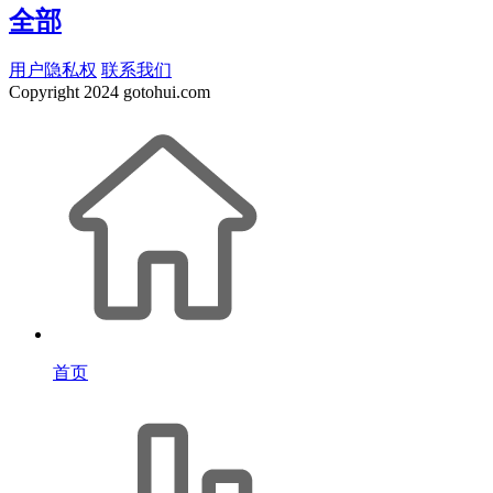
全部
用户隐私权
联系我们
Copyright
2024 gotohui.com
首页