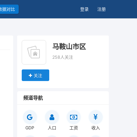
数据对比
登录
注册
马鞍山市区
258人关注
关注
频道导航
GDP
人口
工资
收入