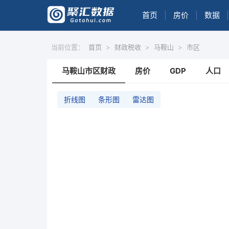
首页
|
房价
|
数据
|
当前位置：
首页
>
财政税收
>
马鞍山
>
市区
马鞍山市区财政
房价
GDP
人口
折线图
条形图
雷达图