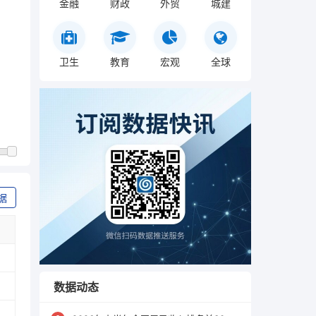
金融
财政
外贸
城建
卫生
教育
宏观
全球
据
数据动态