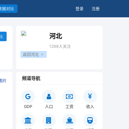
数据对比
登录
注册
河北
比
1298人关注
返回河北
频道导航
图片
GDP
人口
工资
收入