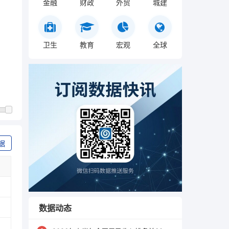
金融
财政
外贸
城建
卫生
教育
宏观
全球
据
数据动态