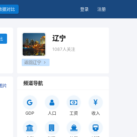
数据对比
登录
注册
辽宁
比
1087人关注
返回辽宁
频道导航
图片
GDP
人口
工资
收入