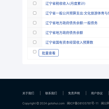
辽宁省税收收入(月度累计)
辽宁省一般公共预算支出:文化旅游体育与
辽宁省地方政府债务余额:一般债务
辽宁省地方政府债务余额
辽宁省国有资本经营收入预算数
批量查看
关于我们
联系我们
免责声明
用户协议
Copyright
2024 gotohui.com
闽ICP备08105781号-11
闽公网