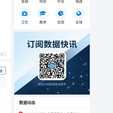
金融
财政
外贸
城建
卫生
教育
宏观
全球
据
数据动态