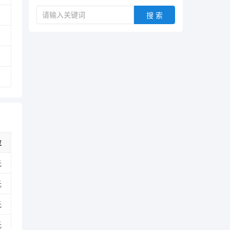
搜 索
位
元
元
元
元