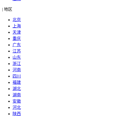
|
地区
北京
上海
天津
重庆
广东
江苏
山东
浙江
河南
四川
福建
湖北
湖南
安徽
河北
陕西