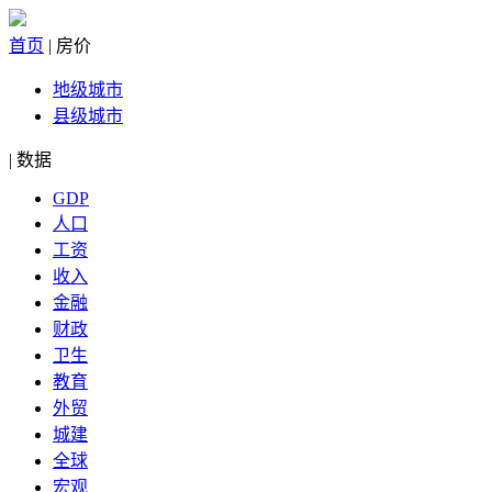
首页
|
房价
地级城市
县级城市
|
数据
GDP
人口
工资
收入
金融
财政
卫生
教育
外贸
城建
全球
宏观