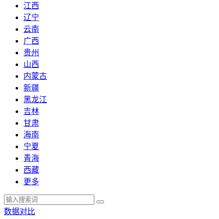
江西
辽宁
云南
广西
贵州
山西
内蒙古
新疆
黑龙江
吉林
甘肃
海南
宁夏
青海
西藏
更多
数据对比