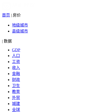
首页
|
房价
地级城市
县级城市
|
数据
GDP
人口
工资
收入
金融
财政
卫生
教育
外贸
城建
全球