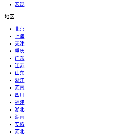
宏观
|
地区
北京
上海
天津
重庆
广东
江苏
山东
浙江
河南
四川
福建
湖北
湖南
安徽
河北