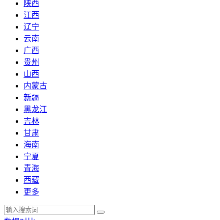
陕西
江西
辽宁
云南
广西
贵州
山西
内蒙古
新疆
黑龙江
吉林
甘肃
海南
宁夏
青海
西藏
更多