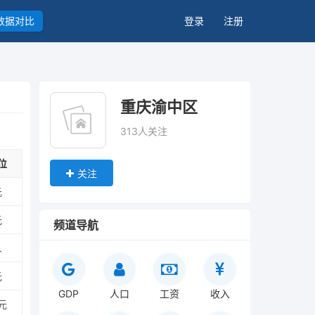
数据对比
登录
注册
重庆渝中区
313人关注
位
关注
元
元
频道导航
人
元
GDP
人口
工资
收入
元