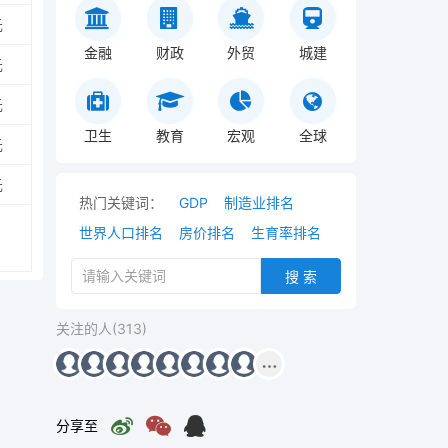
元
金融
财政
外贸
城建
元
元
卫生
教育
宏观
全球
元
元
热门关键词：
GDP
制造业排名
世界人口排名
房价排名
生育率排名
搜 索
关注的人(313)
分享至