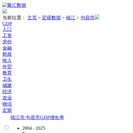
当前位置：
主页
>
宏观数据
>
镇江
>
句容市
GDP
人口
工资
房价
金融
财政
收入
外贸
教育
卫生
城建
经济
农业
物流
宏观
镇江市:句容市GDP增长率
2004 - 2025