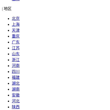
|
地区
北京
上海
天津
重庆
广东
江苏
山东
浙江
河南
四川
福建
湖北
湖南
安徽
河北
陕西