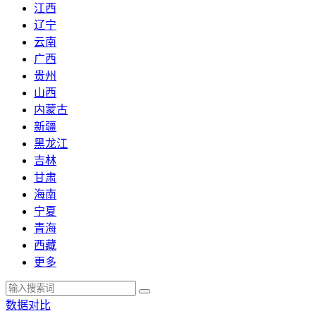
江西
辽宁
云南
广西
贵州
山西
内蒙古
新疆
黑龙江
吉林
甘肃
海南
宁夏
青海
西藏
更多
数据对比