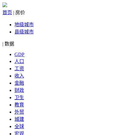
首页
|
房价
地级城市
县级城市
|
数据
GDP
人口
工资
收入
金融
财政
卫生
教育
外贸
城建
全球
宏观