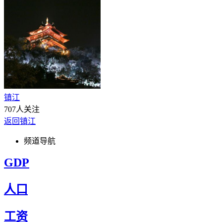
镇江
707人关注
返回镇江
频道导航
GDP
人口
工资