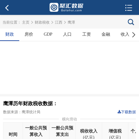
>
>
>
当前位置：
主页
财政税收
江西
鹰潭
财政
房价
GDP
人口
工资
金融
收入
鹰潭历年财政税收数据：
数据来源：鹰潭统计局
下载数据
横向滑动
一般公共预
一般公共预
税收收入
增值税
个
时间
算收入
算支出
(亿元)
(亿元)
(