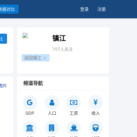
数据对比
登录
注册
镇江
比
707人关注
返回镇江
频道导航
图片
GDP
人口
工资
收入