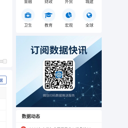
金融
财政
外贸
城建
卫生
教育
宏观
全球
据
数据动态